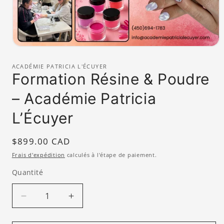
Ouvrir
le
média
ACADÉMIE PATRICIA L'ÉCUYER
1
Formation Résine & Poudre
dans
une
– Académie Patricia
fenêtre
modale
L’Écuyer
Prix
$899.00 CAD
habituel
Frais d'expédition
calculés à l'étape de paiement.
Quantité
Quantité
Réduire
Augmenter
la
la
quantité
quantité