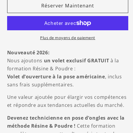
de
Réserver Maintenant
de
Formation
Formation
Résine
Résine
&amp;
&amp;
Poudre
Poudre
–
–
Plus de moyens de paiement
Académie
Académie
Patricia
Patricia
Nouveauté 2026:
L’Écuyer
L’Écuyer
Nous ajoutons
un volet exclusif GRATUIT
à la
formation Résine & Poudre :
Volet d’ouverture à la pose américaine
, inclus
sans frais supplémentaires.
Une valeur ajoutée pour élargir vos compétences
et répondre aux tendances actuelles du marché.
Devenez technicienne en pose d’ongles avec la
méthode Résine & Poudre !
Cette formation